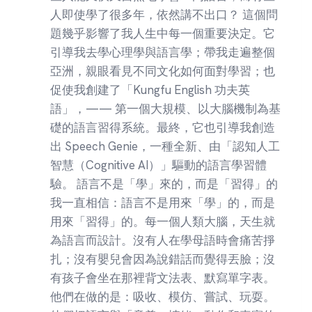
與
人即使學了很多年，依然講不出口？ 這個問
語
題幾乎影響了我人生中每一個重要決定。它
言
意
引導我去學心理學與語言學；帶我走遍整個
義
亞洲，親眼看見不同文化如何面對學習；也
的
促使我創建了「Kungfu English 功夫英
本
質
語」，—— 第一個大規模、以大腦機制為基
礎的語言習得系統。最終，它也引導我創造
出 Speech Genie，一種全新、由「認知人工
智慧（Cognitive AI）」驅動的語言學習體
驗。 語言不是「學」來的，而是「習得」的
我一直相信：語言不是用來「學」的，而是
用來「習得」的。每一個人類大腦，天生就
為語言而設計。沒有人在學母語時會痛苦掙
扎；沒有嬰兒會因為說錯話而覺得丟臉；沒
有孩子會坐在那裡背文法表、默寫單字表。
他們在做的是：吸收、模仿、嘗試、玩耍。