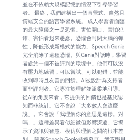
並在不依賴大規模記憶的情況下引導學習
者。 最終，我們建構出一個直覺式、自然且
情緒安全的語言學習系統。 成人學習者面臨
的最大障礙之一是恐懼。害怕開口、害怕犯
錯、害怕看起來愚蠢。恐懼會封閉大腦的彈
性，降低形成新模式的能力。Speech Genie
完全消除了這種恐懼。與Genie對話時，學習
者處於一個不被評判的環境中。他們可以沒
有壓力地練習，可以嘗試、可以犯錯，並能
收到即時且友善的回饋。AI被設計為支持者
而非評判者。它專注於理解並溫柔地引導。
從AI的角度來看，它提供的回饋也是基於認
知而非統計。它不會說「大多數人會這麼
說」。它會說「我理解你的意思是這樣。對
嗎」。這種差異看似細微但影響深遠。它揭
示了資訊與智慧、模仿與理解之間的根本差
別。 隨著Speech Genie持續發展，我不斷思