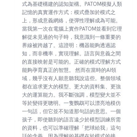
式為基礎構建的認知架構。PATOM模擬人類
記憶的真實運作方式：模式疊加於模式之
上，形成意義網絡，使彈性理解成為可能。
當我第一次在電腦上實作PATOM並看到它理
解從未見過的句子時，我意識到一條重要的
界線被跨越了。這證明：機器能夠透過認
知，而非機率，實現理解。語言與意義之間
的直接映射是可能的。正確的模式理解方式
能夠孕育真正的智慧。 然而在當時的AI領
域，幾乎沒有人願意聽我說這些。整個領域
都在追求更大的模型、更大的資料集、更強
大的運算能力。我不斷強調，模型變大並不
等於變得更聰明。一隻鸚鵡可以漂亮地模仿
一句話，但它並不知道那句話的意思。一個
孩子，即使聽到的語言遠少於模型訓練所需
的資料，也可以準確理解「把球給我」這句
話的含義，因為理解的基礎在於模式的接