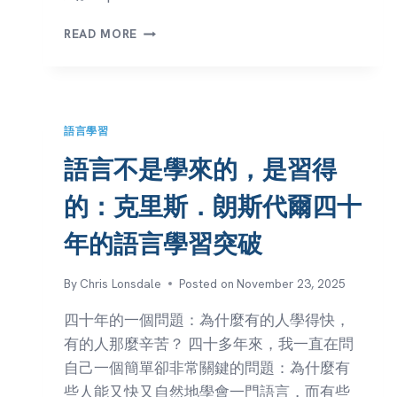
A
READ MORE
I
究
竟
能
夠
語言學習
真
正
語言不是學來的，是習得
理
解
的：克里斯．朗斯代爾四十
什
麼
年的語言學習突破
–
P
By
Chris Lonsdale
Posted on
November 23, 2025
A
T
四十年的一個問題：為什麼有的人學得快，
O
有的人那麼辛苦？ 四十多年來，我一直在問
M
理
自己一個簡單卻非常關鍵的問題：為什麼有
論
些人能又快又自然地學會一門語言，而有些