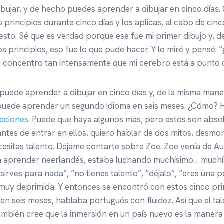
bujar, y de hecho puedes aprender a dibujar en cinco días. O
 principios durante cinco días y los aplicas, al cabo de cin
esto. Sé que es verdad porque ese fue mi primer dibujo y, 
s principios, eso fue lo que pude hacer. Y lo miré y pensé: 
concentro tan intensamente que mi cerebro está a punto d
 puede aprender a dibujar en cinco días y, de la misma mane
a puede aprender un segundo idioma en seis meses. ¿Cómo?
acciones.
Puede que haya algunos más, pero estos son abso
ntes de entrar en ellos, quiero hablar de dos mitos, desmon
esitas talento. Déjame contarte sobre Zoe. Zoe venía de Aust
 aprender neerlandés, estaba luchando muchísimo… muchísim
 sirves para nada”, “no tienes talento”, “déjalo”, “eres una 
 muy deprimida. Y entonces se encontró con estos cinco pri
y, en seis meses, hablaba portugués con fluidez. Así que el ta
ambién cree que la inmersión en un país nuevo es la maner