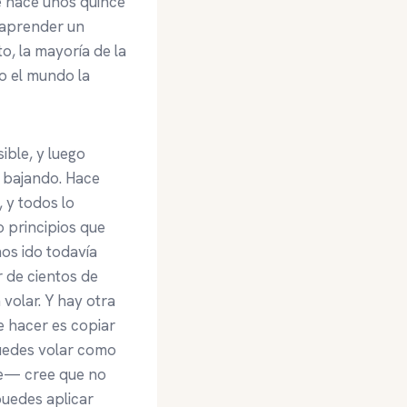
e hace unos quince
e aprender un
o, la mayoría de la
o el mundo la
ible, y luego
y bajando. Hace
 y todos lo
 principios que
os ido todavía
 de cientos de
volar. Y hay otra
e hacer es copiar
 puedes volar como
te— cree que no
puedes aplicar