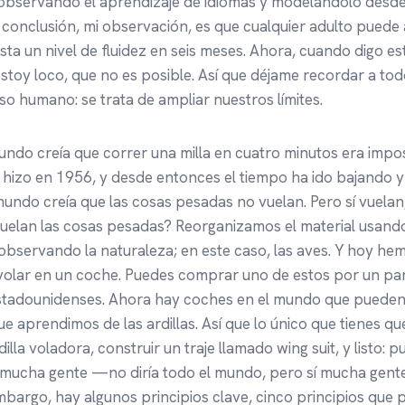
 observando el aprendizaje de idiomas y modelándolo desd
i conclusión, mi observación, es que cualquier adulto pued
ta un nivel de fluidez en seis meses. Ahora, cuando digo est
stoy loco, que no es posible. Así que déjame recordar a tod
eso humano: se trata de ampliar nuestros límites.
ndo creía que correr una milla en cuatro minutos era impos
 hizo en 1956, y desde entonces el tiempo ha ido bajando 
undo creía que las cosas pesadas no vuelan. Pero sí vuelan,
elan las cosas pesadas? Reorganizamos el material usando
servando la naturaleza; en este caso, las aves. Y hoy hem
volar en un coche. Puedes comprar uno de estos por un par
estadounidenses. Ahora hay coches en el mundo que pueden 
e aprendimos de las ardillas. Así que lo único que tienes qu
illa voladora, construir un traje llamado wing suit, y listo:
a, mucha gente —no diría todo el mundo, pero sí mucha gen
embargo, hay algunos principios clave, cinco principios que 