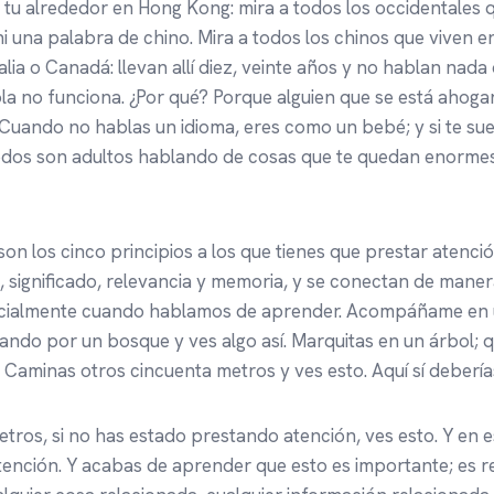
a tu alrededor en Hong Kong: mira a todos los occidentales q
i una palabra de chino. Mira a todos los chinos que viven e
lia o Canadá: llevan allí diez, veinte años y no hablan nada 
ola no funciona. ¿Por qué? Porque alguien que se está aho
Cuando no hablas un idioma, eres como un bebé; y si te sue
dos son adultos hablando de cosas que te quedan enormes
son los cinco principios a los que tienes que prestar atenci
, significado, relevancia y memoria, y se conectan de mane
cialmente cuando hablamos de aprender. Acompáñame en u
ndo por un bosque y ves algo así. Marquitas en un árbol; q
. Caminas otros cincuenta metros y ves esto. Aquí sí debería
tros, si no has estado prestando atención, ves esto. Y en e
tención. Y acabas de aprender que esto es importante; es 