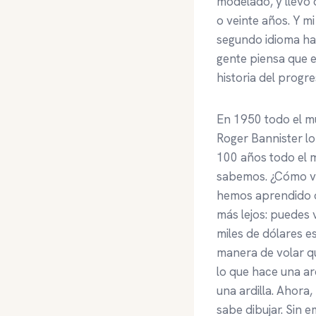
modelado, y llevo
o veinte años. Y m
segundo idioma has
gente piensa que e
historia del progr
En 1950 todo el mu
Roger Bannister lo
100 años todo el m
sabemos. ¿Cómo vu
hemos aprendido ob
más lejos: puedes 
miles de dólares 
manera de volar qu
lo que hace una ard
una ardilla. Ahor
sabe dibujar. Sin 