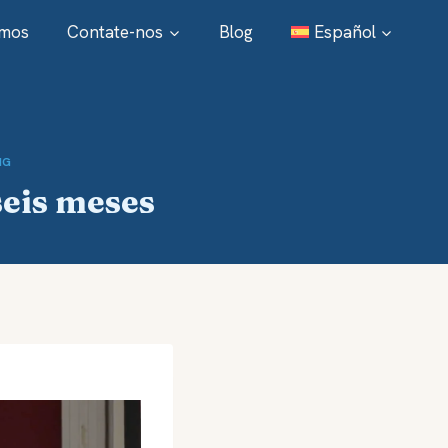
omos
Contate-nos
Blog
Español
s
NG
eis meses