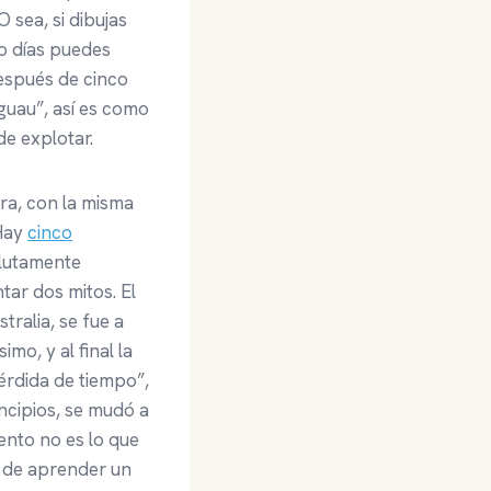
 sea, si dibujas
co días puedes
después de cinco
“guau”, así es como
e explotar.
ra, con la misma
 Hay
cinco
lutamente
tar dos mitos. El
ralia, se fue a
o, y al final la
pérdida de tiempo”,
ncipios, se mudó a
lento no es lo que
a de aprender un