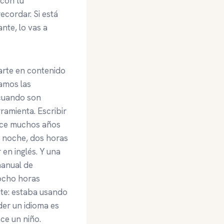
 con tu
recordar. Si está
nte, lo vas a
carte en contenido
namos las
cuando son
ramienta. Escribir
ace muchos años
a noche, dos horas
en inglés. Y una
manual de
 ocho horas
nte: estaba usando
der un idioma es
ce un niño.