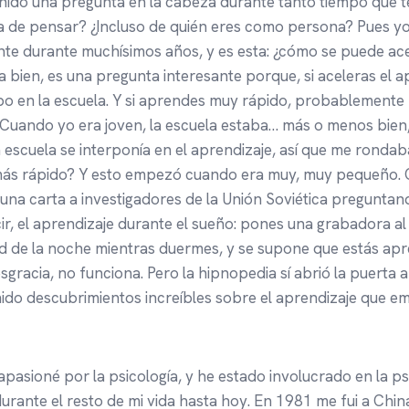
enido una pregunta en la cabeza durante tanto tiempo que
a de pensar? ¿Incluso de quién eres como persona? Pues yo
te durante muchísimos años, y es esta: ¿cómo se puede ace
 bien, es una pregunta interesante porque, si aceleras el 
 en la escuela. Y si aprendes muy rápido, probablemente n
a. Cuando yo era joven, la escuela estaba… más o menos bie
a escuela se interponía en el aprendizaje, así que me rondab
ás rápido? Y esto empezó cuando era muy, muy pequeño. 
 una carta a investigadores de la Unión Soviética preguntan
ir, el aprendizaje durante el sueño: pones una grabadora al
ad de la noche mientras duermes, y se supone que estás ap
gracia, no funciona. Pero la hipnopedia sí abrió la puerta a
nido descubrimientos increíbles sobre el aprendizaje que 
 apasioné por la psicología, y he estado involucrado en la ps
ante el resto de mi vida hasta hoy. En 1981 me fui a China