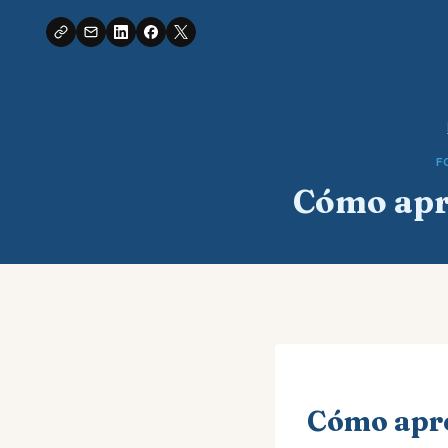
Saltar
al
Contenido
F
Cómo apr
Cómo apr