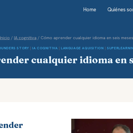
Home
Quiénes s
Inicio
/
IA cognitiva
/
Cómo aprender cualquier idioma en seis mese
OUNDERS STORY
|
IA COGNITIVA
|
LANGUAGE AQUISITION
|
SUPERLEARNI
ender cualquier idioma en s
ender