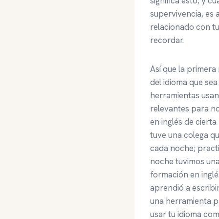
significa esto; y c
supervivencia, es a
relacionado con tus
recordar.
Así que la primera
del idioma que sea
herramientas usan
relevantes para no
en inglés de cier
tuve una colega qu
cada noche; practi
noche tuvimos una
formación en inglé
aprendió a escribi
una herramienta pa
usar tu idioma co