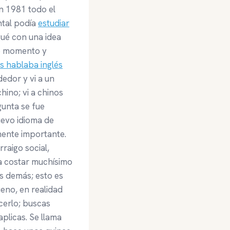
en 1981 todo el
ntal podía
estudiar
gué con una idea
ese momento y
s hablaba inglés
dedor y vi a un
ino; vi a chinos
gunta se fue
uevo idioma de
lmente importante.
raigo social,
a costar muchísimo
s demás; esto es
eno, en realidad
cerlo; buscas
aplicas. Se llama