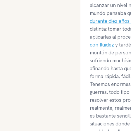
alcanzar un nivel 
mundo pensaba que 
durante diez años
distinta: tomar to
aplicarlas al proc
con fluidez
y tardé
montón de personas
sufriendo muchísim
afinando hasta qu
forma rápida, fáci
Tenemos enormes d
guerras, todo tip
resolver estos pro
realmente, realmen
es bastante sencil
situaciones donde y