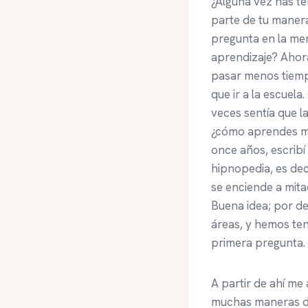
¿Alguna vez has t
parte de tu maner
pregunta en la men
aprendizaje? Ahora
pasar menos tiempo
que ir a la escuel
veces sentía que l
¿cómo aprendes m
once años, escribí
hipnopedia, es dec
se enciende a mit
Buena idea; por des
áreas, y hemos te
primera pregunta.
A partir de ahí me
muchas maneras dur