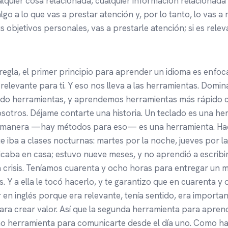
ualquier cosa relacionada, cualquier información relacionada
lgo a lo que vas a prestar atención y, por lo tanto, lo vas a 
 objetivos personales, vas a prestarle atención; si es releva
 regla, el primer principio para aprender un idioma es enfo
 relevante para ti. Y eso nos lleva a las herramientas. Domi
do herramientas, y aprendemos herramientas más rápido 
sotros. Déjame contarte una historia. Un teclado es una her
ta manera —hay métodos para eso— es una herramienta. H
e iba a clases nocturnas: martes por la noche, jueves por l
caba en casa; estuvo nueve meses, y no aprendió a escribir 
 crisis. Teníamos cuarenta y ocho horas para entregar un 
s. Y a ella le tocó hacerlo, y te garantizo que en cuarenta y
r en inglés porque era relevante, tenía sentido, era importa
ra crear valor. Así que la segunda herramienta para apren
mo herramienta para comunicarte desde el día uno. Como ha