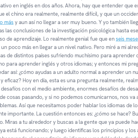
nativo en inglés en dos años. Ahora, hay que entender que 
el chino era realmente, realmente difícil, y que un occide
 o más
y aun así no llegar a ser muy bueno. Y yo también lle
das las conclusiones de la investigación psicológica hasta 
eso de aprendizaje. Lo realmente genial fue que en
seis mese
 un poco más en llegar a un nivel nativo. Pero miré a mi alre
 de distintos países sufriendo muchísimo para aprender ch
o para aprender inglés y otros idiomas; y entonces mi pre
edar así: ¿cómo ayudas a un adulto normal a aprender un n
l y eficaz? Hoy en día, esta es una pregunta realmente, rea
esafíos con el medio ambiente, enormes desafíos de desar
o de cosas pasando, y si no podemos comunicarnos, nos va 
blemas. Así que necesitamos poder hablar los idiomas de lo
te importante. La cuestión entonces es: ¿cómo se hace? Bu
lo. Miras a tu alrededor y buscas a la gente que ya puede ha
a está funcionando; y luego identificas los principios y los 