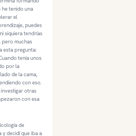
 termina formando
 he tenido una
lerar el
aprendizaje, puedes
i siquiera tendrías
n, pero muchas
a esta pregunta:
Cuando tenía unos
do por la
 lado de la cama,
rendiendo con eso.
 investigar otras
empezaron con esa
icología de
 y decidí que iba a