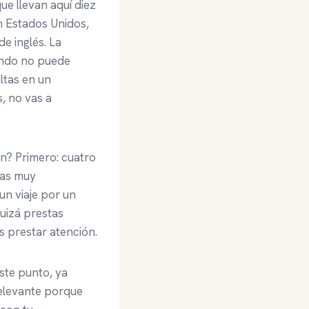
ue llevan aquí diez
n Estados Unidos,
de inglés. La
gando no puede
ltas en un
, no vas a
ón? Primero: cuatro
ras muy
n viaje por un
uizá prestas
s prestar atención.
ste punto, ya
relevante porque